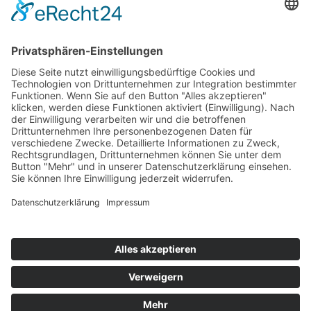
Tshirts XL / L / M / S (13,00 Euro zzgl.
Versandkosten) hier bestellen
© 2026 Big Buddha
Socialmedia