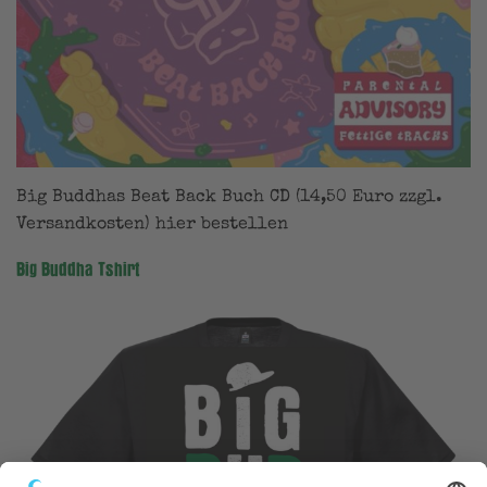
Big Buddhas Beat Back Buch CD (14,50 Euro zzgl.
Versandkosten) hier bestellen
Big Buddha Tshirt