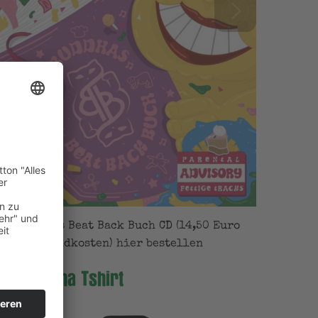
ig Buddhas Beat Back Buch CD (14,50 Euro
zgl. Versandkosten) hier bestellen
Big Buddha Tshirt